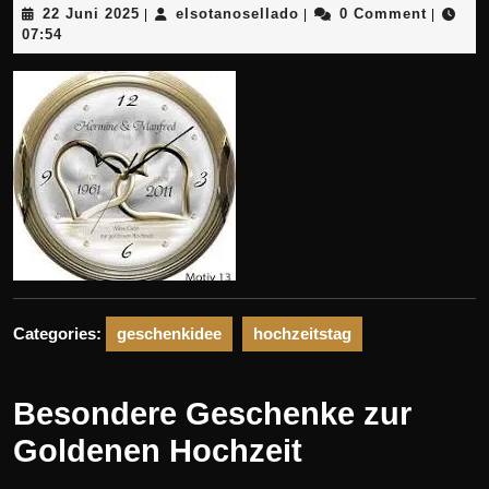
22
elsotanosellado
22 Juni 2025
elsotanosellado
0 Comment
|
|
|
Juni
07:54
2025
Categories:
geschenkidee
hochzeitstag
Besondere Geschenke zur
Goldenen Hochzeit