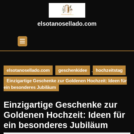
Skip
to
content
Skip
elsotanosellado.com
to
content
Open
Button
elsotanosellado.com
geschenkidee
,
hochzeitstag
Einzigartige Geschenke zur Goldenen Hochzeit: Ideen für
ein besonderes Jubiläum
Einzigartige Geschenke zur
Goldenen Hochzeit: Ideen für
ein besonderes Jubiläum