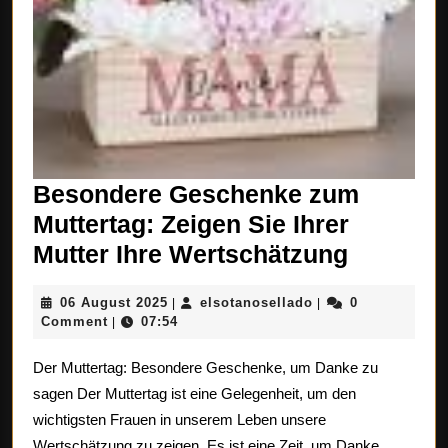
Besondere Geschenke zum
Muttertag: Zeigen Sie Ihrer
Besonde
Mutter Ihre Wertschätzung
Gesche
06
elsotanosellado
06 August 2025
elsotanosellado
0
|
|
zum
August
Comment
07:54
|
Mutterta
2025
Der Muttertag: Besondere Geschenke, um Danke zu
Zeigen
sagen Der Muttertag ist eine Gelegenheit, um den
Sie
wichtigsten Frauen in unserem Leben unsere
Ihrer
Wertschätzung zu zeigen. Es ist eine Zeit, um Danke