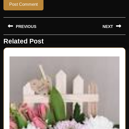
Beitragsnavigation
PREVIOUS
NEXT
Related Post
Previous
Next
post:
post: