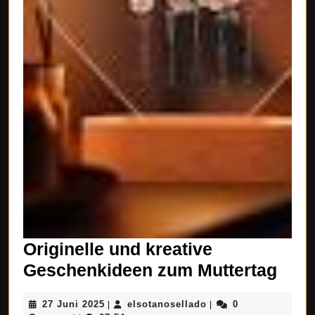
Originelle und kreative
Orig
Geschenkideen zum Muttertag
und
27
elsotanosellado
27 Juni 2025
elsotanosellado
0
|
|
krea