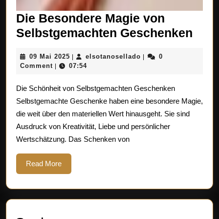
Die Besondere Magie von
Die
Selbstgemachten Geschenken
Bes
09
elsotanosellado
09 Mai 2025
elsotanosellado
0
|
|
Mag
Mai
Comment
07:54
|
von
2025
Die Schönheit von Selbstgemachten Geschenken
Selb
Selbstgemachte Geschenke haben eine besondere Magie,
Ges
die weit über den materiellen Wert hinausgeht. Sie sind
Ausdruck von Kreativität, Liebe und persönlicher
Wertschätzung. Das Schenken von
Read
Read More
More