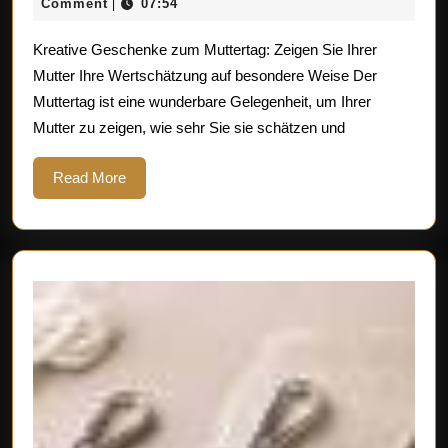
Juni
Comment
07:54
|
Ges
2025
Kreative Geschenke zum Muttertag: Zeigen Sie Ihrer
zum
Mutter Ihre Wertschätzung auf besondere Weise Der
Mutt
Muttertag ist eine wunderbare Gelegenheit, um Ihrer
Mutter zu zeigen, wie sehr Sie sie schätzen und
Read
Read More
More