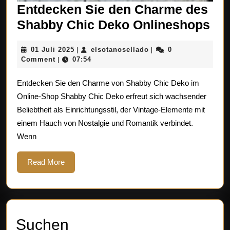
Entdecken Sie den Charme des
En
Shabby Chic Deko Onlineshops
Sie
01
elsotanosellado
01 Juli 2025
elsotanosellado
0
|
|
de
Juli
Comment
07:54
|
Ch
2025
Entdecken Sie den Charme von Shabby Chic Deko im
de
Online-Shop Shabby Chic Deko erfreut sich wachsender
Sh
Beliebtheit als Einrichtungsstil, der Vintage-Elemente mit
Ch
einem Hauch von Nostalgie und Romantik verbindet.
De
Wenn
On
Read
Read More
More
Suchen