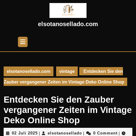
Skip
to
content
Skip
elsotanosellado.com
to
content
Open
Button
elsotanosellado.com
vintage
Entdecken Sie den
Zauber vergangener Zeiten im Vintage Deko Online Shop
Entdecken Sie den Zauber
vergangener Zeiten im Vintage
Deko Online Shop
02
elsotanosellado
02 Juli 2025
elsotanosellado
0 Comment
|
|
|