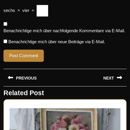
sechs
×
vier
=
Benachrichtige mich über nachfolgende Kommentare via E-Mail.
Benachrichtige mich über neue Beiträge via E-Mail.
Beitragsnavigation
PREVIOUS
NEXT
Related Post
Previous
Next
post:
post: