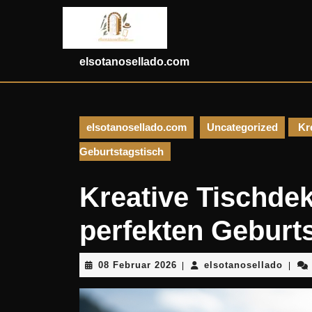
Skip
to
content
Skip
elsotanosellado.com
to
content
elsotanosellado.com
Uncategorized
Kre
Geburtstagstisch
Kreative Tischdek
perfekten Geburt
08
elsot
08 Februar 2026
elsotanosellado
|
|
Februar
2026