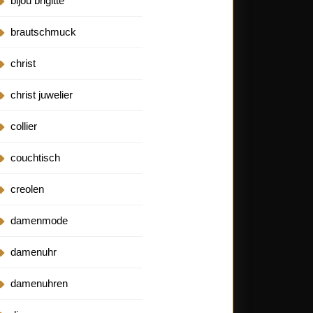
bijou brigitte
brautschmuck
christ
christ juwelier
collier
couchtisch
creolen
damenmode
damenuhr
damenuhren