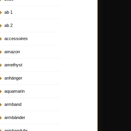
ab 1
ab 2
accessoires
amazon
amethyst
anhänger
aquamarin
armband
armbänder
armbanduhr