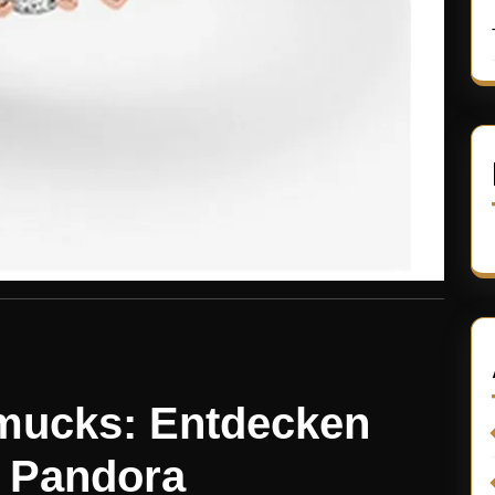
hmucks: Entdecken
n Pandora