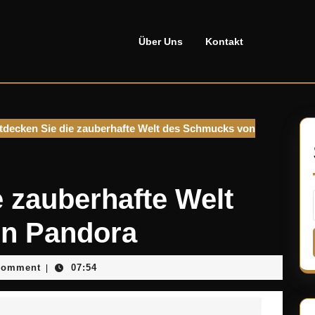
Über Uns
Kontakt
decken Sie die zauberhafte Welt des Schmucks von
 zauberhafte Welt
n Pandora
sellado
Comment
07:54
|