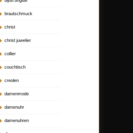
bijou brigitte
brautschmuck
christ
christ juwelier
collier
couchtisch
creolen
damenmode
damenuhr
damenuhren