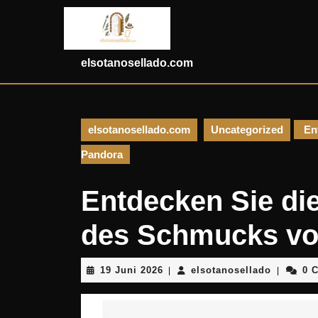
Skip
to
content
Skip
elsotanosellado.com
to
content
elsotanosellado.com
Uncategorized
Ent
Pandora
Entdecken Sie die
des Schmucks vo
19
elsotano
19 Juni 2026
elsotanosellado
0 
|
|
Juni
2026