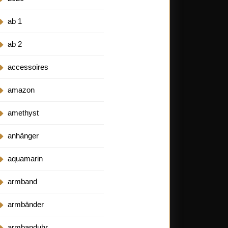
ab 1
ab 2
accessoires
amazon
amethyst
anhänger
aquamarin
armband
armbänder
armbanduhr