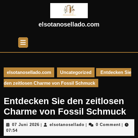
Skip
to
content
Skip
elsotanosellado.com
to
content
Open
Button
elsotanosellado.com
Uncategorized
Entdecken Sie
den zeitlosen Charme von Fossil Schmuck
Entdecken Sie den zeitlosen
Charme von Fossil Schmuck
07
elsotanosellado
07 Juni 2026
elsotanosellado
0 Comment
|
|
|
Juni
07:54
2026