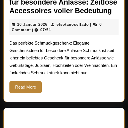
für besondere Anlässe: Zeitlose
Eleg
Accessoires voller Bedeutung
Sch
10
elsotanosellado
10 Januar 2026
elsotanosellado
0
|
|
für
Januar
Comment
07:54
|
beso
2026
Das perfekte Schmuckgeschenk: Elegante
Anlä
Geschenkideen für besondere Anlässe Schmuck ist seit
Zeit
jeher ein beliebtes Geschenk für besondere Anlässe wie
Acce
Geburtstage, Jubiläen, Hochzeiten oder Weihnachten. Ein
volle
funkelndes Schmuckstück kann nicht nur
Bede
Read
Read More
More