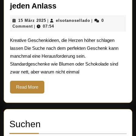
Entdecken
jeden Anlass
Sie
15
elsotanosellado
15 März 2025
elsotanosellado
0
|
|
einzigartige
März
Comment
07:54
|
kreative
2025
Kreative Geschenkideen, die Herzen höher schlagen
Geschenkideen
lassen Die Suche nach dem perfekten Geschenk kann
für
manchmal eine Herausforderung sein.
jeden
Standardgeschenke wie Blumen oder Schokolade sind
Anlass
zwar nett, aber warum nicht einmal
Read
Read More
More
Suchen