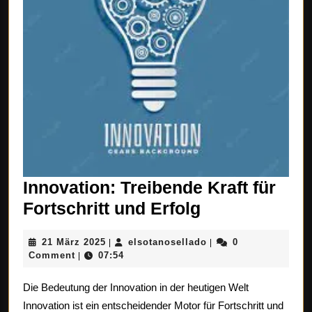
Innovation: Treibende Kraft für
Innovation:
Fortschritt und Erfolg
Treibende
21
elsotanosellado
21 März 2025
elsotanosellado
0
|
|
Kraft
März
Comment
07:54
|
für
2025
Die Bedeutung der Innovation in der heutigen Welt
Fortschritt
Innovation ist ein entscheidender Motor für Fortschritt und
und