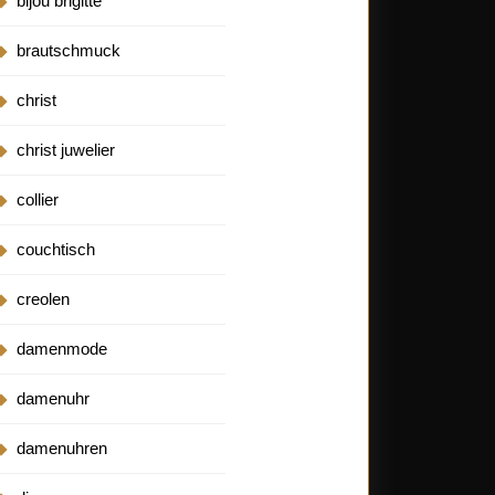
bijou brigitte
brautschmuck
christ
christ juwelier
collier
couchtisch
creolen
damenmode
damenuhr
damenuhren