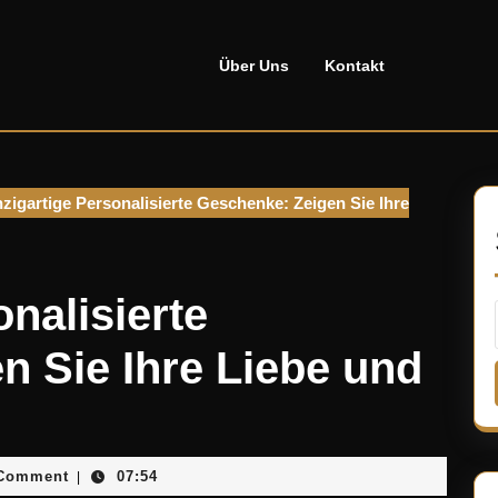
Über Uns
Kontakt
zigartige Personalisierte Geschenke: Zeigen Sie Ihre
onalisierte
n Sie Ihre Liebe und
sellado
Comment
07:54
|