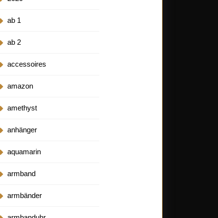
ab 1
ab 2
accessoires
amazon
amethyst
anhänger
aquamarin
armband
armbänder
armbanduhr