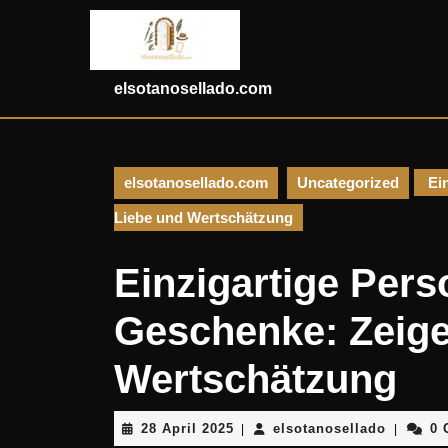
Skip
to
content
Skip
elsotanosellado.com
to
content
elsotanosellado.com
Uncategorized
Ein
Liebe und Wertschätzung
Einzigartige Pers
Geschenke: Zeige
Wertschätzung
28
elsotano
28 April 2025
elsotanosellado
0 
|
|
April