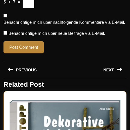
5
+
7
=
Benachrichtige mich über nachfolgende Kommentare via E-Mail.
Benachrichtige mich über neue Beiträge via E-Mail.
Beitragsnavigation
PREVIOUS
NEXT
Related Post
Previous
Next
post:
post: