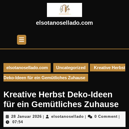
Skip
to
content
Skip
elsotanosellado.com
to
content
Open
Button
elsotanosellado.com
Uncategorized
Kreative Herbst
Deko-Ideen für ein Gemütliches Zuhause
Kreative Herbst Deko-Ideen
für ein Gemütliches Zuhause
28
elsotanosellado
28 Januar 2026
elsotanosellado
0 Comment
|
|
|
Januar
07:54
2026