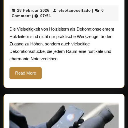
Holzleiter
28
elsotanosellado
28 Februar 2026
elsotanosellado
0
|
|
Deko-
Februar
Comment
07:54
|
Ideen
2026
Die Vielseitigkeit von Holzleitern als Dekorationselement
für
Holzleitern sind nicht nur praktische Werkzeuge für den
Ihr
Zugang zu Höhen, sondern auch vielseitige
Zuhause
Dekorationsstücke, die jedem Raum eine rustikale und
charmante Note verleihen
Read
Read More
More