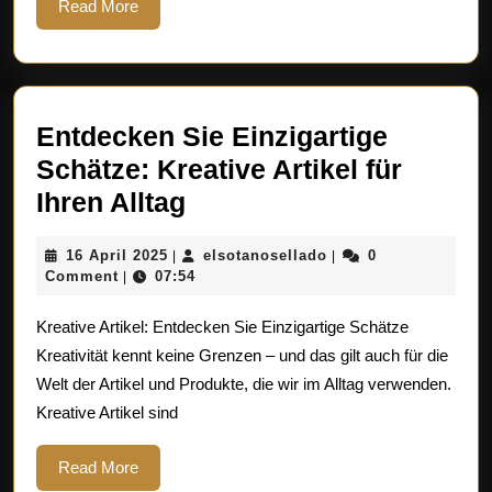
Read
Read More
More
Entdecken Sie Einzigartige
Schätze: Kreative Artikel für
Entdecken
Ihren Alltag
Sie
16
elsotanosellado
16 April 2025
elsotanosellado
0
|
|
Einzigartige
April
Comment
07:54
|
Schätze:
2025
Kreative Artikel: Entdecken Sie Einzigartige Schätze
Kreative
Kreativität kennt keine Grenzen – und das gilt auch für die
Artikel
Welt der Artikel und Produkte, die wir im Alltag verwenden.
für
Kreative Artikel sind
Ihren
Alltag
Read
Read More
More