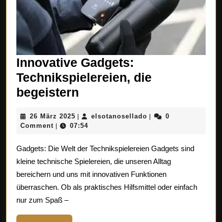
Innovative Gadgets:
Technikspielereien, die
Innovative
begeistern
Gadgets:
26
elsotanosellado
26 März 2025
elsotanosellado
0
|
|
Technikspielereien,
März
Comment
07:54
|
die
2025
Gadgets: Die Welt der Technikspielereien Gadgets sind
begeistern
kleine technische Spielereien, die unseren Alltag
bereichern und uns mit innovativen Funktionen
überraschen. Ob als praktisches Hilfsmittel oder einfach
nur zum Spaß –