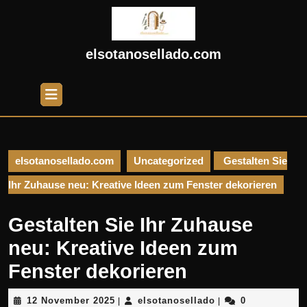
Skip
to
content
Skip
elsotanosellado.com
to
content
Open
Button
elsotanosellado.com
Uncategorized
Gestalten Sie
Ihr Zuhause neu: Kreative Ideen zum Fenster dekorieren
Gestalten Sie Ihr Zuhause
neu: Kreative Ideen zum
Fenster dekorieren
12
elsotanosellado
12 November 2025
elsotanosellado
0
|
|