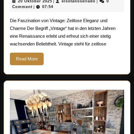
20
elsotanosellado
20 Oktober 2025
elsotanosellado
0
|
|
Eleganz
Oktober
Comment
07:54
|
von
2025
Die Faszination von Vintage: Zeitlose Eleganz und
Vintage:
Charme Der Begriff „Vintage“ hat in den letzten Jahren
Ein
eine Renaissance erlebt und erfreut sich einer stetig
Blick
wachsenden Beliebtheit. Vintage steht für zeitlose
in
vergangene
Read
Read More
More
Epochen