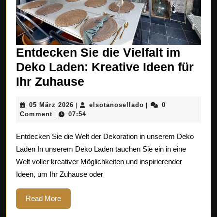
Entdecken Sie die Vielfalt im
Deko Laden: Kreative Ideen für
Entdecken
Ihr Zuhause
Sie
05
elsotanosellado
05 März 2026
elsotanosellado
0
|
|
die
März
Comment
07:54
|
Vielfalt
2026
Entdecken Sie die Welt der Dekoration in unserem Deko
im
Laden In unserem Deko Laden tauchen Sie ein in eine
Deko
Welt voller kreativer Möglichkeiten und inspirierender
Laden:
Ideen, um Ihr Zuhause oder
Kreative
Ideen
Read
Read More
More
für