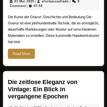
03
elsotanosellado
03 Mai 2025
elsotanosellado
0
|
|
der
Mai
Comment
07:54
|
Gravur:
2025
Die Kunst der Gravur: Geschichte und Bedeutung Die
Tradition
Gravur ist eine jahrhundertealte Technik, die es ermöglicht,
und
dauerhafte Markierungen oder Muster auf verschiedenen
Innovation
Materialien zu erstellen. Diese kunstvolle Handwerkskunst
hat eine
Read
Read More
More
Die zeitlose Eleganz von
Vintage: Ein Blick in
Die
vergangene Epochen
zeitlose