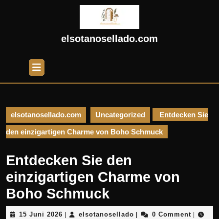
Skip
to
content
Skip
elsotanosellado.com
to
content
Open
Button
elsotanosellado.com
Uncategorized
Entdecken Sie
den einzigartigen Charme von Boho Schmuck
Entdecken Sie den
einzigartigen Charme von
Boho Schmuck
15
elsotanosellado
15 Juni 2026
elsotanosellado
0 Comment
|
|
|