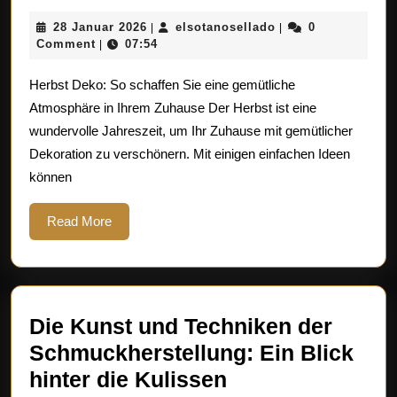
Herbst
28
elsotanosellado
28 Januar 2026
elsotanosellado
0
|
|
Deko-
Januar
Comment
07:54
|
Ideen
2026
Herbst Deko: So schaffen Sie eine gemütliche
für
Atmosphäre in Ihrem Zuhause Der Herbst ist eine
ein
wundervolle Jahreszeit, um Ihr Zuhause mit gemütlicher
Gemütlic
Dekoration zu verschönern. Mit einigen einfachen Ideen
Zuhause
können
Read
Read More
More
Die Kunst und Techniken der
Schmuckherstellung: Ein Blick
Die
hinter die Kulissen