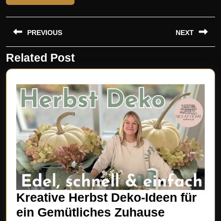
Beitragsnavigation
PREVIOUS
NEXT
Related Post
Previous
Next
post:
post:
Kreative Herbst Deko-Ideen für
Kreative
ein Gemütliches Zuhause