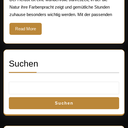
für
Natur ihre Farbenpracht zeigt und gemütliche Stunden
Ihr
zuhause besonders wichtig werden. Mit der passenden
Zuh
Read
Read More
More
Suchen
Suchen