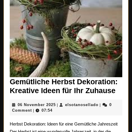
Gemütliche Herbst Dekoration:
Gemü
Kreative Ideen für Ihr Zuhause
Herb
06
elsotanosellado
06 November 2025
elsotanosellado
0
|
|
Deko
November
Comment
07:54
|
Krea
2025
Herbst Dekoration: Ideen für eine Gemütliche Jahreszeit
Idee
Der Herbst ist eine wundervolle Jahreszeit, in der die