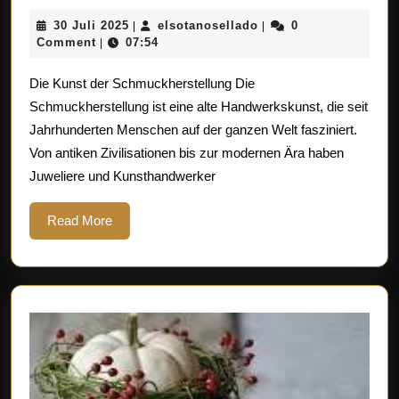
Kunst
30
elsotanosellado
30 Juli 2025
elsotanosellado
0
|
|
und
Juli
Comment
07:54
|
Techniken
2025
Die Kunst der Schmuckherstellung Die
der
Schmuckherstellung ist eine alte Handwerkskunst, die seit
Schmuckherstel
Jahrhunderten Menschen auf der ganzen Welt fasziniert.
Ein
Von antiken Zivilisationen bis zur modernen Ära haben
Blick
Juweliere und Kunsthandwerker
hinter
die
Read
Read More
More
Kulissen