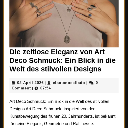
Die zeitlose Eleganz von Art
Deco Schmuck: Ein Blick in die
Die
Welt des stilvollen Designs
zeitlose
02
elsotanosellado
02 April 2026
elsotanosellado
0
|
|
Elegan
April
Comment
07:54
|
von
2026
Art Deco Schmuck: Ein Blick in die Welt des stilvollen
Art
Designs Art Deco Schmuck, inspiriert von der
Deco
Kunstbewegung des frühen 20. Jahrhunderts, ist bekannt
Schmuc
für seine Eleganz, Geometrie und Raffinesse.