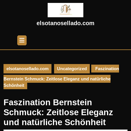
Skip
to
content
Skip
elsotanosellado.com
to
content
Open
Button
elsotanosellado.com
Uncategorized
Faszination
Bernstein Schmuck: Zeitlose Eleganz und natürliche
Schönheit
Faszination Bernstein
Schmuck: Zeitlose Eleganz
und natürliche Schönheit