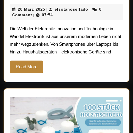
Zukunft
20
elsotanosellado
20 März 2025
elsotanosellado
0
|
|
der
März
Comment
07:54
|
Elektronik:
2025
Die Welt der Elektronik: Innovation und Technologie im
Innovationen
Wandel Elektronik ist aus unserem modernen Leben nicht
und
mehr wegzudenken. Von Smartphones über Laptops bis
Technologie
hin zu Haushaltsgeräten – elektronische Geräte sind
im
Wandel
Read
Read More
More