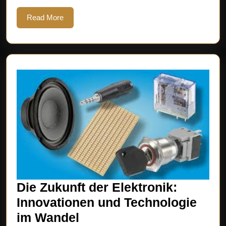
Ein
Blick
Read
Read More
More
in
die
Welt
des
stilvoll
Design
Die Zukunft der Elektronik:
Innovationen und Technologie
Die
im Wandel