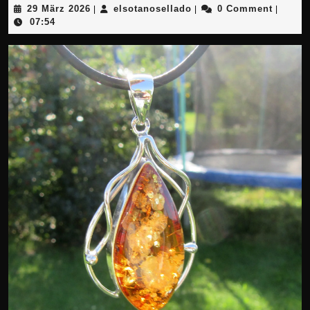
29
elsotanosellado
29 März 2026
elsotanosellado
0 Comment
|
|
|
März
07:54
2026