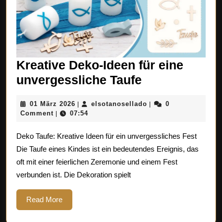
Kreative Deko-Ideen für eine
Kreative
unvergessliche Taufe
Deko-
01
elsotanosellado
01 März 2026
elsotanosellado
0
|
|
Ideen
März
Comment
07:54
|
für
2026
Deko Taufe: Kreative Ideen für ein unvergessliches Fest
eine
Die Taufe eines Kindes ist ein bedeutendes Ereignis, das
unvergesslic
oft mit einer feierlichen Zeremonie und einem Fest
Taufe
verbunden ist. Die Dekoration spielt
Read
Read More
More