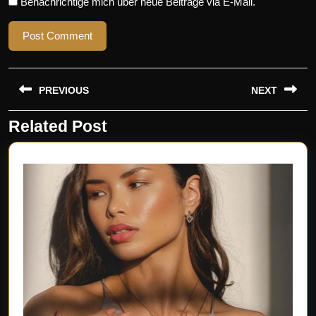
Benachrichtige mich über neue Beiträge via E-Mail.
Beitragsnavigation
PREVIOUS
NEXT
Related Post
Previous
Next
post:
post: