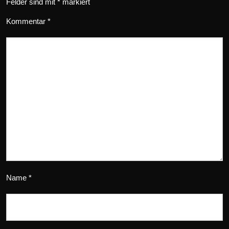
Felder sind mit
*
markiert
Kommentar
*
Name
*