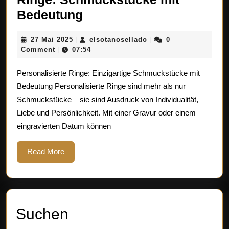
Einzigartige
Bedeutung
Personalisierte
27
elsotanosellado
27 Mai 2025
elsotanosellado
0
|
|
Ringe:
Mai
Comment
07:54
|
Schmuckstücke
2025
Personalisierte Ringe: Einzigartige Schmuckstücke mit
mit
Bedeutung Personalisierte Ringe sind mehr als nur
Bedeutung
Schmuckstücke – sie sind Ausdruck von Individualität,
Liebe und Persönlichkeit. Mit einer Gravur oder einem
eingravierten Datum können
Read
Read More
More
Suchen