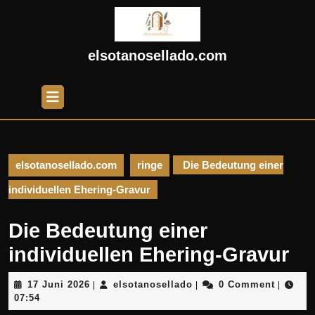
Skip
to
content
Skip
elsotanosellado.com
to
content
Open
Button
elsotanosellado.com
ringe
Die Bedeutung einer
individuellen Ehering-Gravur
Die Bedeutung einer
individuellen Ehering-Gravur
17
elsotanosellado
17 Juni 2026
elsotanosellado
0 Comment
|
|
|
Juni
07:54
2026