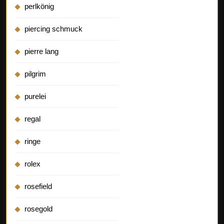
perlkönig
piercing schmuck
pierre lang
pilgrim
purelei
regal
ringe
rolex
rosefield
rosegold