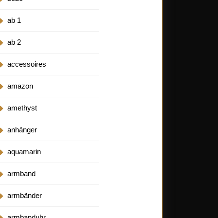
ab 1
ab 2
accessoires
amazon
amethyst
anhänger
aquamarin
armband
armbänder
armbanduhr