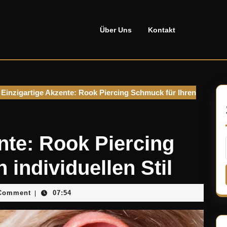
Über Uns
Kontakt
Einzigartige Akzente: Rook Piercing Schmuck für Ihren
nte: Rook Piercing
 individuellen Stil
sellado
Comment
07:54
|