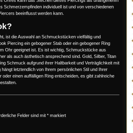
l des Ohres kann das Stechen dieses Piercings als unangenehm
ss Schmerzempfinden individuell ist und von verschiedenen
iercers beeinflusst werden kann.
ok?
t, ist die Auswahl an Schmuckstücken vielfältig und
ook Piercing ein gebogener Stab oder ein gebogener Ring
n im Ohr geeignet ist. Es ist wichtig, Schmuckstücke aus
er als auch ästhetisch ansprechend sind. Gold, Silber, Titan
ing Schmuck aufgrund ihrer Haltbarkeit und Verträglichkeit mit
 hängt letztendlich von Ihrem persönlichen Stil und Ihrer
 oder einen auffälligen Ring entscheiden, es gibt zahlreiche
estalten.
rderliche Felder sind mit
*
markiert