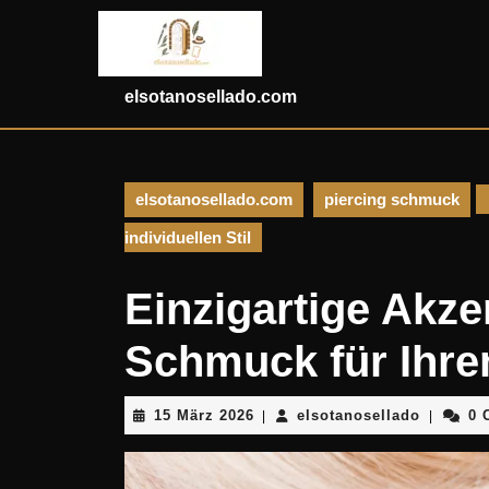
Skip
to
content
Skip
elsotanosellado.com
to
content
elsotanosellado.com
piercing schmuck
individuellen Stil
Einzigartige Akze
Schmuck für Ihren
15
elsotano
15 März 2026
elsotanosellado
0 
|
|
März
2026