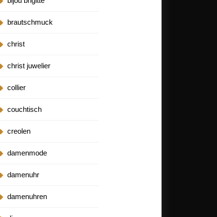
bijou brigitte
brautschmuck
christ
christ juwelier
collier
couchtisch
creolen
damenmode
damenuhr
damenuhren