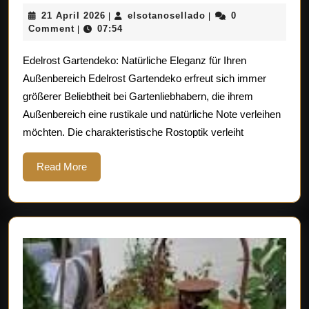
Eleganz
21
elsotanosellado
21 April 2026
elsotanosellado
0
|
|
im
April
Comment
07:54
|
Garten:
2026
Edelrost Gartendeko: Natürliche Eleganz für Ihren
Edelrost
Außenbereich Edelrost Gartendeko erfreut sich immer
Gartendeko
größerer Beliebtheit bei Gartenliebhabern, die ihrem
für
Außenbereich eine rustikale und natürliche Note verleihen
rustikalen
möchten. Die charakteristische Rostoptik verleiht
Charme
Read
Read More
More