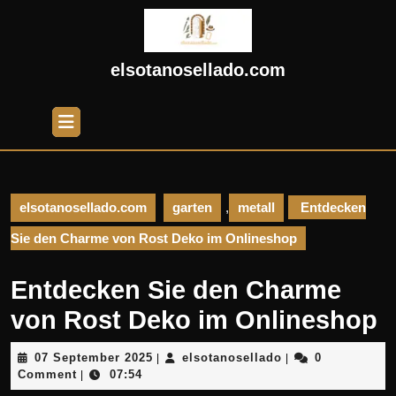
Skip
to
content
Skip
elsotanosellado.com
to
content
Open
Button
elsotanosellado.com
garten
,
metall
Entdecken
Sie den Charme von Rost Deko im Onlineshop
Entdecken Sie den Charme
von Rost Deko im Onlineshop
07
elsotanosellado
07 September 2025
elsotanosellado
0
|
|
September
Comment
07:54
|
2025