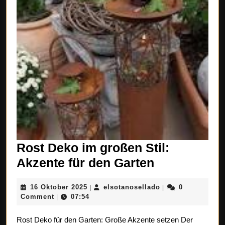
Rost Deko im großen Stil:
Rost
Akzente für den Garten
Deko
16
elsotanosellado
16 Oktober 2025
elsotanosellado
0
|
|
im
Oktober
Comment
07:54
|
großen
2025
Rost Deko für den Garten: Große Akzente setzen Der
Stil: