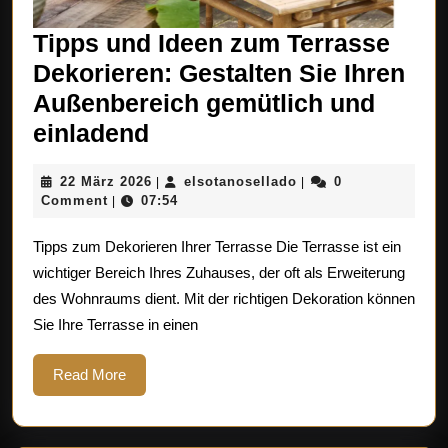
Tipps und Ideen zum Terrasse
Dekorieren: Gestalten Sie Ihren
Außenbereich gemütlich und
Tipps
einladend
und
22
elsotanosellado
22 März 2026
elsotanosellado
0
|
|
Ideen
März
Comment
07:54
|
zum
2026
Tipps zum Dekorieren Ihrer Terrasse Die Terrasse ist ein
Terrasse
wichtiger Bereich Ihres Zuhauses, der oft als Erweiterung
Dekorieren:
des Wohnraums dient. Mit der richtigen Dekoration können
Gestalten
Sie Ihre Terrasse in einen
Sie
Ihren
Read
Read More
More
Außenbereich
gemütlich