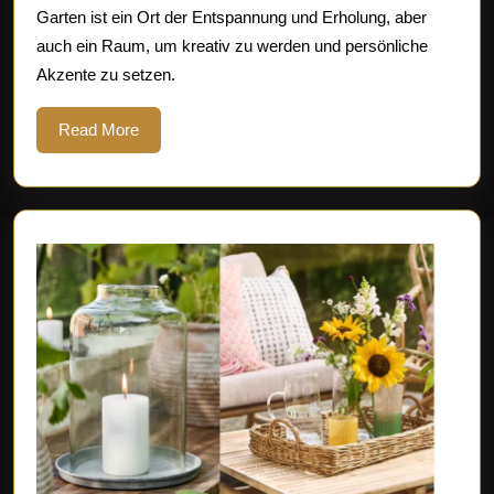
Garten ist ein Ort der Entspannung und Erholung, aber
Akzente
auch ein Raum, um kreativ zu werden und persönliche
für
Akzente zu setzen.
den
Garten
Read
Read More
More