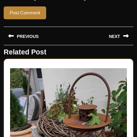
Beitragsnavigation
PREVIOUS
NEXT
Related Post
Previous
Next
post:
post: