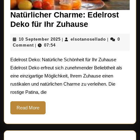
Natürlicher Charme: Edelrost
Natürlicher
Deko für Ihr Zuhause
Charme:
10
elsotanosellad
10 September 2025
elsotanosellado
0
|
|
Edelrost
September
Comment
07:54
|
Deko
2025
Edelrost Deko: Natürliche Schönheit für Ihr Zuhause
für
Edelrost Deko erfreut sich zunehmender Beliebtheit als
Ihr
eine einzigartige Möglichkeit, Ihrem Zuhause einen
Zuhause
rustikalen und natürlichen Charme zu verleihen. Die
rostige Patina, die
Read
Read More
More