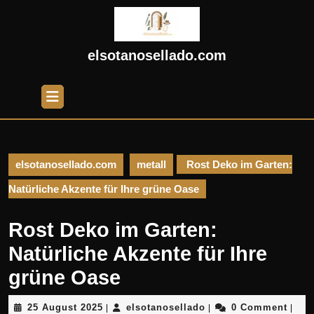
Skip
to
content
Skip
elsotanosellado.com
to
content
Open
Button
elsotanosellado.com
metall
Rost Deko im Garten:
Natürliche Akzente für Ihre grüne Oase
Rost Deko im Garten:
Natürliche Akzente für Ihre
grüne Oase
25
elsotanosellado
25 August 2025
elsotanosellado
0 Comment
|
|
|