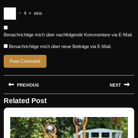
−
4
=
eins
Benachrichtige mich über nachfolgende Kommentare via E-Mail.
Benachrichtige mich über neue Beiträge via E-Mail.
Beitragsnavigation
PREVIOUS
NEXT
Related Post
Previous
Next
post:
post: