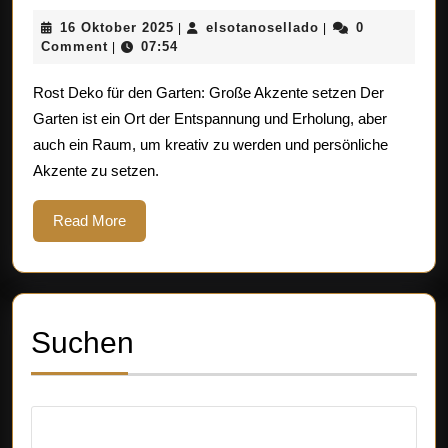
Deko
16
elsotanosellado
16 Oktober 2025
elsotanosellado
0
|
|
im
Oktober
Comment
07:54
|
großen
2025
Rost Deko für den Garten: Große Akzente setzen Der
Stil:
Garten ist ein Ort der Entspannung und Erholung, aber
Akzente
auch ein Raum, um kreativ zu werden und persönliche
für
Akzente zu setzen.
den
Garten
Read
Read More
More
Suchen