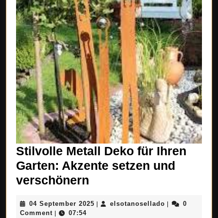
Stilvolle Metall Deko für Ihren
Garten: Akzente setzen und
Stilvolle
verschönern
Metall
04
elsotanosellad
04 September 2025
elsotanosellado
0
|
|
Deko
September
Comment
07:54
|