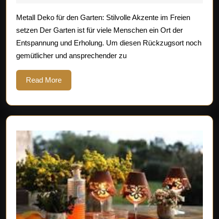
für
2025
Metall Deko für den Garten: Stilvolle Akzente im Freien
Ihren
setzen Der Garten ist für viele Menschen ein Ort der
Garten:
Entspannung und Erholung. Um diesen Rückzugsort noch
Akzente
gemütlicher und ansprechender zu
setzen
und
Read
Read More
More
verschönern