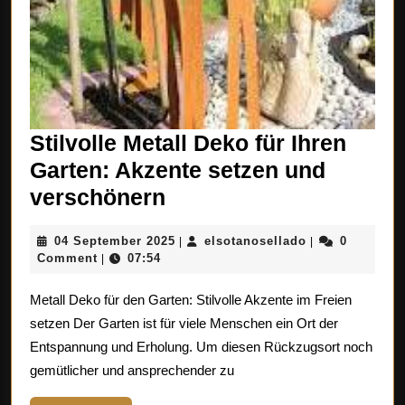
Stilvolle Metall Deko für Ihren
Garten: Akzente setzen und
Stilvolle
verschönern
Metall
04
elsotanosellad
04 September 2025
elsotanosellado
0
|
|
Deko
September
Comment
07:54
|
für
2025
Metall Deko für den Garten: Stilvolle Akzente im Freien
Ihren
setzen Der Garten ist für viele Menschen ein Ort der
Garten:
Entspannung und Erholung. Um diesen Rückzugsort noch
Akzente
gemütlicher und ansprechender zu
setzen