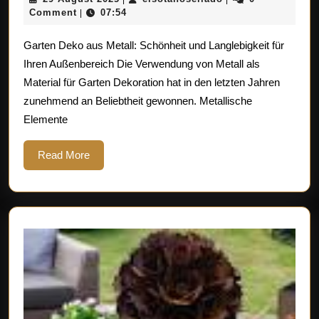
Deko:
August
Comment
07:54
|
Kreative
2025
Garten Deko aus Metall: Schönheit und Langlebigkeit für
Akzente
Ihren Außenbereich Die Verwendung von Metall als
mit
Material für Garten Dekoration hat in den letzten Jahren
Metall
zunehmend an Beliebtheit gewonnen. Metallische
Elemente
Read
Read More
More