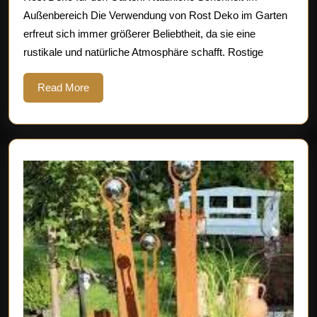
Natürliche
Außenbereich Die Verwendung von Rost Deko im Garten
Akzente
erfreut sich immer größerer Beliebtheit, da sie eine
für
rustikale und natürliche Atmosphäre schafft. Rostige
Ihre
grüne
Read
Read More
More
Oase