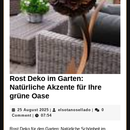
Rost Deko im Garten:
Natürliche Akzente für Ihre
Rost
grüne Oase
Deko
25
elsotanosellado
25 August 2025
elsotanosellado
0
|
|
im
August
Comment
07:54
|
Garten:
2025
Rost Deko für den Garten: Natürliche Schönheit im