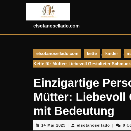
Skip
to
content
Skip
elsotanosellado.com
to
content
elsotanosellado.com
kette
,
kinder
,
m
Kette für Mütter: Liebevoll Gestalteter Schmuc
Einzigartige Perso
Mütter: Liebevoll
mit Bedeutung
14
elsotanos
14 Mai 2025
elsotanosellado
0 C
|
|
Mai