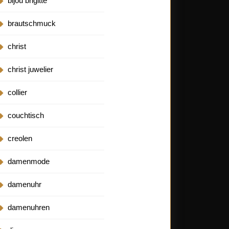
bijou brigitte
brautschmuck
christ
christ juwelier
collier
couchtisch
creolen
damenmode
damenuhr
damenuhren