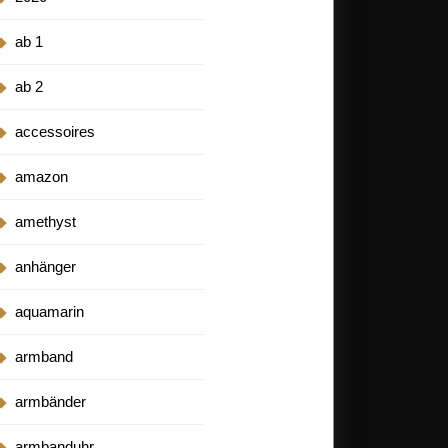
ab 1
ab 2
accessoires
amazon
amethyst
anhänger
aquamarin
armband
armbänder
armbanduhr