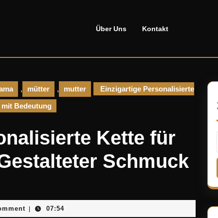
Über Uns
Kontakt
ama
,
mütter
,
mutter
Einzigartige Personalisierte
k mit Bedeutung
nalisierte Kette für
 Gestalteter Schmuck
ellado
omment
07:54
|