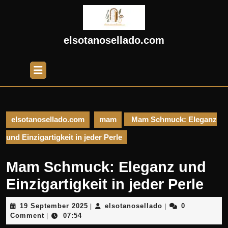
Skip
to
content
Skip
elsotanosellado.com
to
content
Open
Button
elsotanosellado.com
mam
Mam Schmuck: Eleganz
und Einzigartigkeit in jeder Perle
Mam Schmuck: Eleganz und
Einzigartigkeit in jeder Perle
19
elsotanosellado
19 September 2025
elsotanosellado
0
|
|
September
Comment
07:54
|
2025