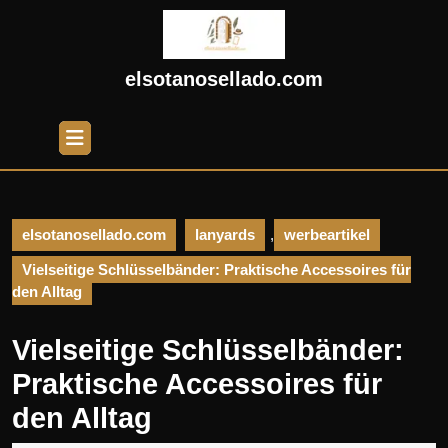
Skip
to
content
Skip
elsotanosellado.com
to
content
Open
Button
elsotanosellado.com
lanyards
,
werbeartikel
Vielseitige Schlüsselbänder: Praktische Accessoires für
den Alltag
Vielseitige Schlüsselbänder:
Praktische Accessoires für
den Alltag