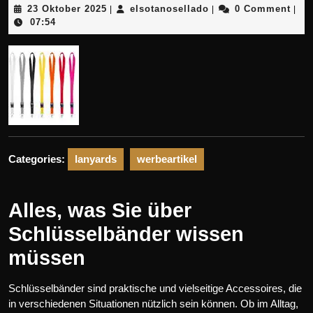
23
elsotanosellado
23 Oktober 2025
elsotanosellado
0 Comment
|
|
|
Oktober
07:54
2025
Categories:
lanyards
werbeartikel
Alles, was Sie über
Schlüsselbänder wissen
müssen
Schlüsselbänder sind praktische und vielseitige Accessoires, die
in verschiedenen Situationen nützlich sein können. Ob im Alltag,