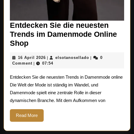
Entdecken Sie die neuesten
Trends im Damenmode Online
Entdecken
Shop
Sie
16
elsotanosellado
16 April 2026
elsotanosellado
0
|
|
die
April
Comment
07:54
|
neuesten
2026
Entdecken Sie die neuesten Trends in Damenmode online
Trends
Die Welt der Mode ist ständig im Wandel, und
im
Damenmode spielt eine zentrale Rolle in dieser
Damenmode
dynamischen Branche. Mit dem Aufkommen von
Online
Shop
Read
Read More
More