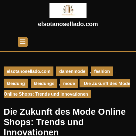
Skip
to
content
Skip
elsotanosellado.com
to
content
Open
Button
elsotanosellado.com
damenmode
,
fashion
,
kleidung
,
kleidungs
,
mode
Die Zukunft des Mode
Online Shops: Trends und Innovationen
Die Zukunft des Mode Online
Shops: Trends und
Innovationen