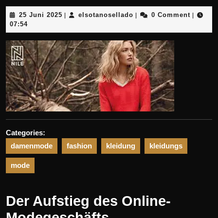
25
elsotanosellado
25 Juni 2025
elsotanosellado
0 Comment
|
|
|
Juni
07:54
2025
Categories:
damenmode
fashion
kleidung
kleidungs
mode
Der Aufstieg des Online-
Modegeschäfts