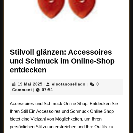
Stilvoll glänzen: Accessoires
und Schmuck im Online-Shop
Stilvoll
entdecken
glänzen:
19
elsotanosellado
19 Mai 2025
elsotanosellado
0
|
|
Accessoires
Mai
Comment
07:54
|
und
2025
Accessoires und Schmuck Online Shop: Entdecken Sie
Schmuck
Ihren Stil! Ein Accessoires und Schmuck Online Shop
im
bietet eine Vielzahl von Möglichkeiten, um Ihren
Online-
persönlichen Stil zu unterstreichen und Ihre Outfits zu
Shop