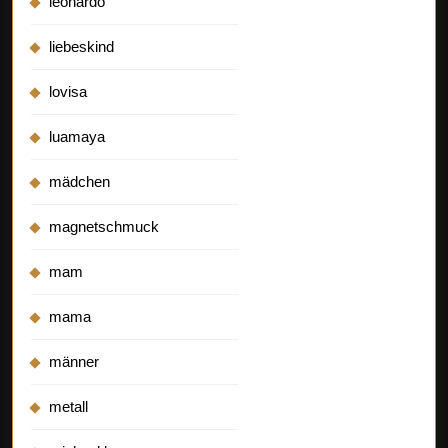
leonardo
liebeskind
lovisa
luamaya
mädchen
magnetschmuck
mam
mama
männer
metall