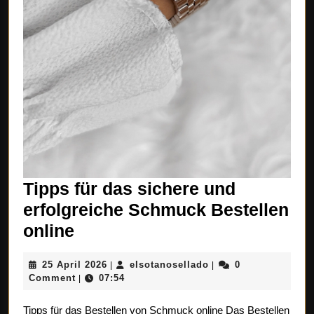
Tipps für das sichere und
erfolgreiche Schmuck Bestellen
Tipps
online
für
25
elsotanosellado
25 April 2026
elsotanosellado
0
|
|
das
April
Comment
07:54
|
sichere
2026
Tipps für das Bestellen von Schmuck online Das Bestellen
und