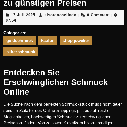
zu günstigen Preisen
17
elsotanosellado
17 Juli 2025
elsotanosellado
0 Comment
|
|
|
Juli
07:54
2025
Categories:
goldschmuck
kaufen
shop juwelier
silberschmuck
Entdecken Sie
Erschwinglichen Schmuck
Online
Die Suche nach dem perfekten Schmuckstück muss nicht teuer
sein. Im Zeitalter des Online-Shoppings gibt es zahlreiche
Möglichkeiten, hochwertigen Schmuck zu erschwinglichen
Preisen zu finden. Von zeitlosen Klassikern bis zu trendigen