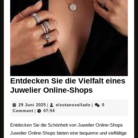
Entdecken Sie die Vielfalt eines
Entdecken
Juwelier Online-Shops
Sie
29
elsotanosellado
29 Juni 2025
elsotanosellado
0
|
|
die
Juni
Comment
07:54
|
Vielfalt
2025
Entdecken Sie die Schönheit von Juwelier Online-Shops
eines
Juwelier Online-Shops bieten eine bequeme und vielfältige
Juwelier