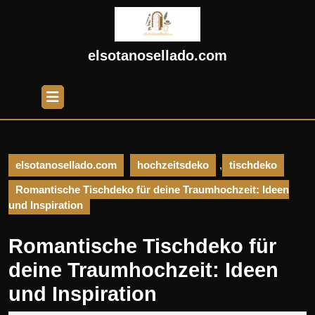
Skip
to
content
Skip
elsotanosellado.com
to
content
Open
Button
elsotanosellado.com
hochzeitsdeko
,
tischdeko
Romantische Tischdeko für deine Traumhochzeit: Ideen
und Inspiration
Romantische Tischdeko für
deine Traumhochzeit: Ideen
und Inspiration