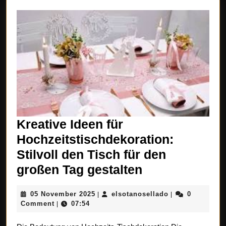
Kreative Ideen für
Hochzeitstischdekoration:
Stilvoll den Tisch für den
Kreative
großen Tag gestalten
Ideen
05
elsotanosellado
05 November 2025
elsotanosellado
0
|
|
für
November
Comment
07:54
|
Hochzeitstisc
2025