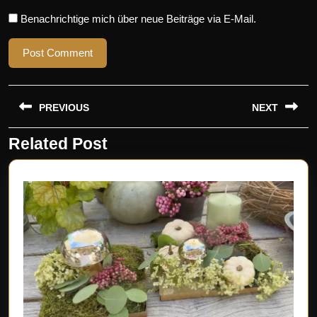
Benachrichtige mich über neue Beiträge via E-Mail.
Beitragsnavigation
PREVIOUS
NEXT
Related Post
Previous
Next
post:
post: