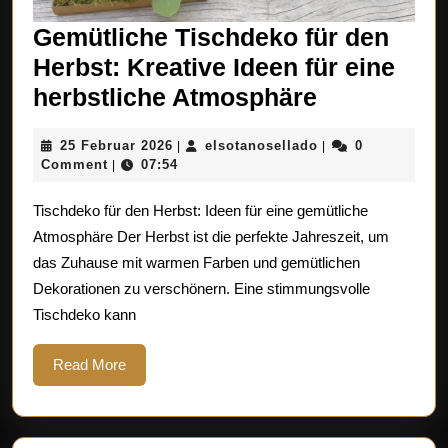
Gemütliche Tischdeko für den
Herbst: Kreative Ideen für eine
Gemütlich
herbstliche Atmosphäre
Tischdeko
25
elsotanosellado
25 Februar 2026
elsotanosellado
0
|
|
für
Februar
Comment
07:54
|
den
2026
Tischdeko für den Herbst: Ideen für eine gemütliche
Herbst:
Atmosphäre Der Herbst ist die perfekte Jahreszeit, um
Kreative
das Zuhause mit warmen Farben und gemütlichen
Ideen
Dekorationen zu verschönern. Eine stimmungsvolle
für
Tischdeko kann
eine
herbstlich
Read
Read More
More
Atmosphär