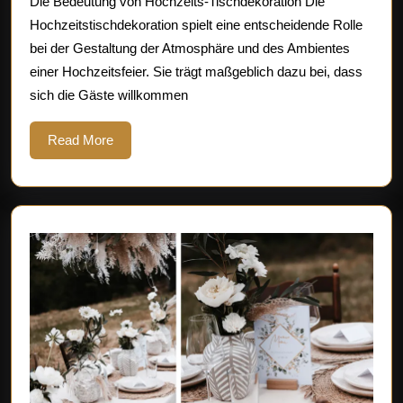
Die Bedeutung von Hochzeits-Tischdekoration Die
Stilvoll
Hochzeitstischdekoration spielt eine entscheidende Rolle
den
bei der Gestaltung der Atmosphäre und des Ambientes
Tisch
einer Hochzeitsfeier. Sie trägt maßgeblich dazu bei, dass
für
sich die Gäste willkommen
den
großen
Read
Read More
More
Tag
gestalten