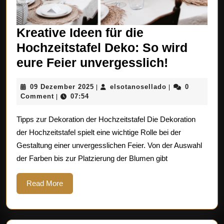
Kreative Ideen für die
Hochzeitstafel Deko: So wird
Kreative
eure Feier unvergesslich!
Ideen
09
elsotanosellado
09 Dezember 2025
elsotanosellado
0
|
|
für
Dezember
Comment
07:54
|
die
2025
Tipps zur Dekoration der Hochzeitstafel Die Dekoration
Hochzeits
der Hochzeitstafel spielt eine wichtige Rolle bei der
Deko:
Gestaltung einer unvergesslichen Feier. Von der Auswahl
So
der Farben bis zur Platzierung der Blumen gibt
wird
eure
Read
Read More
More
Feier
unverges