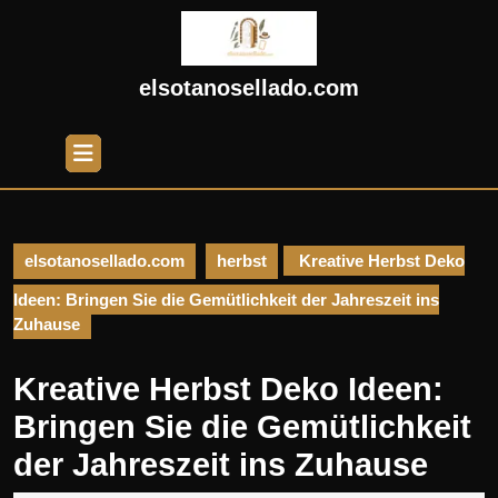
Skip
to
content
Skip
elsotanosellado.com
to
content
Open
Button
elsotanosellado.com
herbst
Kreative Herbst Deko
Ideen: Bringen Sie die Gemütlichkeit der Jahreszeit ins
Zuhause
Kreative Herbst Deko Ideen:
Bringen Sie die Gemütlichkeit
der Jahreszeit ins Zuhause