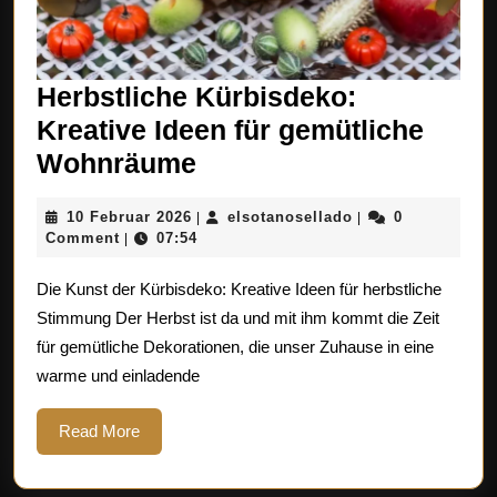
Herbstliche Kürbisdeko:
Kreative Ideen für gemütliche
Herbstliche
Wohnräume
Kürbisdeko:
10
elsotanosellado
10 Februar 2026
elsotanosellado
0
|
|
Kreative
Februar
Comment
07:54
|
Ideen
2026
Die Kunst der Kürbisdeko: Kreative Ideen für herbstliche
für
Stimmung Der Herbst ist da und mit ihm kommt die Zeit
gemütliche
für gemütliche Dekorationen, die unser Zuhause in eine
Wohnräume
warme und einladende
Read
Read More
More