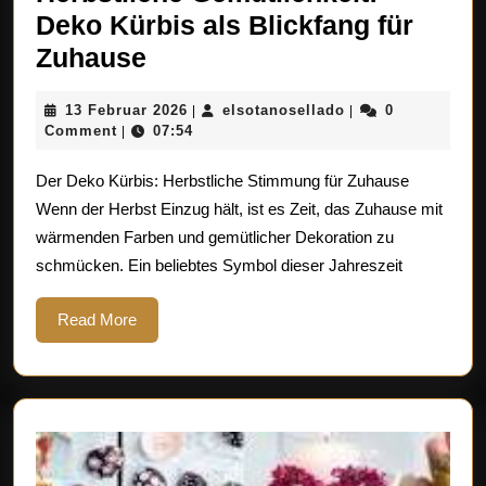
Deko Kürbis als Blickfang für
Herbstliche
Zuhause
Gemütlichkeit:
13
elsotanosellado
13 Februar 2026
elsotanosellado
0
|
|
Deko
Februar
Comment
07:54
|
Kürbis
2026
Der Deko Kürbis: Herbstliche Stimmung für Zuhause
als
Wenn der Herbst Einzug hält, ist es Zeit, das Zuhause mit
Blickfang
wärmenden Farben und gemütlicher Dekoration zu
für
schmücken. Ein beliebtes Symbol dieser Jahreszeit
Zuhause
Read
Read More
More