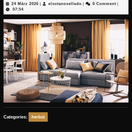
24
elsotanosellado
24 März 2026
elsotanosellado
0 Comment
|
|
|
März
07:54
2026
Categories:
herbst