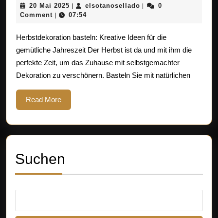
20
elsotanosellado
20 Mai 2025
elsotanosellado
0
|
|
für
Mai
Comment
07:54
|
selbstgemachte
2025
Herbstdekoration basteln: Kreative Ideen für die
Herbstdekorationen
gemütliche Jahreszeit Der Herbst ist da und mit ihm die
zum
perfekte Zeit, um das Zuhause mit selbstgemachter
Basteln
Dekoration zu verschönern. Basteln Sie mit natürlichen
Read
Read More
More
Suchen