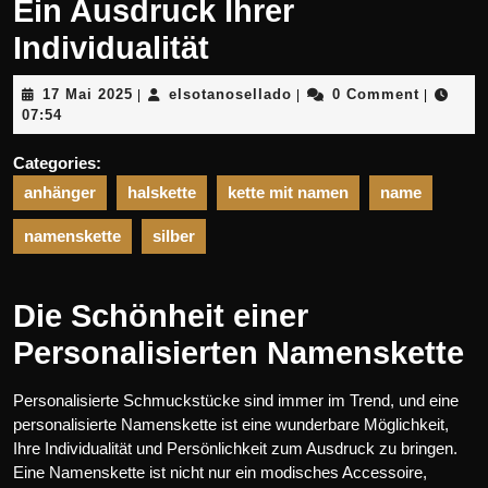
Ein Ausdruck Ihrer
Individualität
17
elsotanosellado
17 Mai 2025
elsotanosellado
0 Comment
|
|
|
Mai
07:54
2025
Categories:
anhänger
halskette
kette mit namen
name
namenskette
silber
Die Schönheit einer
Personalisierten Namenskette
Personalisierte Schmuckstücke sind immer im Trend, und eine
personalisierte Namenskette ist eine wunderbare Möglichkeit,
Ihre Individualität und Persönlichkeit zum Ausdruck zu bringen.
Eine Namenskette ist nicht nur ein modisches Accessoire,