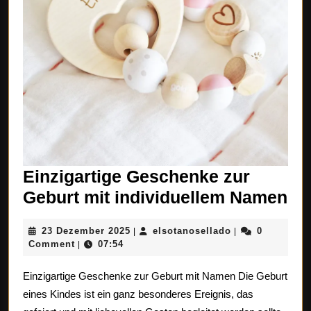
Einzigartige Geschenke zur
Ei
Geburt mit individuellem Namen
Ge
23
elsotanosellado
23 Dezember 2025
elsotanosellado
0
|
|
zu
Dezember
Comment
07:54
|
Ge
2025
Einzigartige Geschenke zur Geburt mit Namen Die Geburt
mi
eines Kindes ist ein ganz besonderes Ereignis, das
in