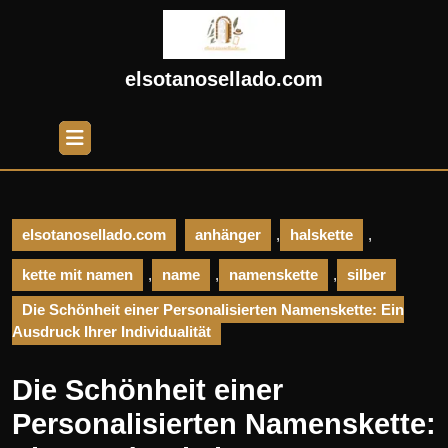
Skip
to
content
Skip
elsotanosellado.com
to
content
Open
Button
elsotanosellado.com
anhänger
,
halskette
,
kette mit namen
,
name
,
namenskette
,
silber
Die Schönheit einer Personalisierten Namenskette: Ein
Ausdruck Ihrer Individualität
Die Schönheit einer
Personalisierten Namenskette: