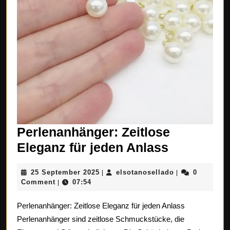
Perlenanhänger: Zeitlose
Perlenanh
Eleganz für jeden Anlass
Zeitlose
25
elsotanosellad
25 September 2025
elsotanosellado
0
|
|
Eleganz
September
Comment
07:54
|
für
2025
Perlenanhänger: Zeitlose Eleganz für jeden Anlass
jeden
Perlenanhänger sind zeitlose Schmuckstücke, die
Anlass