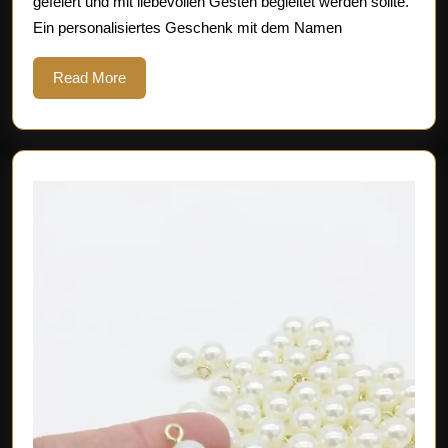
gefeiert und mit liebevollen Gesten begleitet werden sollte.
Na
Ein personalisiertes Geschenk mit dem Namen
Read
Read More
More