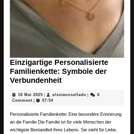
Einzigartige Personalisierte
Familienkette: Symbole der
Einzigartige
Verbundenheit
Personalisierte
18
elsotanosellado
18 Mai 2025
elsotanosellado
0
|
|
Familienkette:
Mai
Comment
07:54
|
Symbole
2025
Personalisierte Familienkette: Eine besondere Erinnerung
der
an die Familie Die Familie ist für viele Menschen der
Verbundenheit
wichtigste Bestandteil ihres Lebens. Sie steht für Liebe,