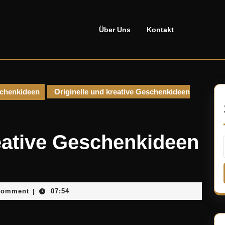
Über Uns
Kontakt
chenkideen
Originelle und kreative Geschenkideen
reative Geschenkideen
sellado
Comment
07:54
|