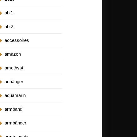
ab 1
ab 2
accessoires
amazon
amethyst
anhänger
aquamarin
armband
armbänder
armbanduhr