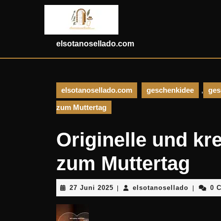
Skip
to
content
Skip
elsotanosellado.com
to
content
elsotanosellado.com
geschenkidee
,
ges
zum Muttertag
Originelle und k
zum Muttertag
27
elsotano
27 Juni 2025
elsotanosellado
0 
|
|
Juni
2025