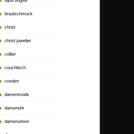
bijou brigitte
brautschmuck
christ
christ juwelier
collier
couchtisch
creolen
damenmode
damenuhr
damenuhren