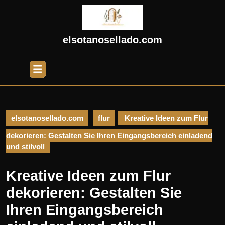
Skip
to
content
Skip
elsotanosellado.com
to
content
Open
Button
elsotanosellado.com
flur
Kreative Ideen zum Flur
dekorieren: Gestalten Sie Ihren Eingangsbereich einladend
und stilvoll
Kreative Ideen zum Flur
dekorieren: Gestalten Sie
Ihren Eingangsbereich