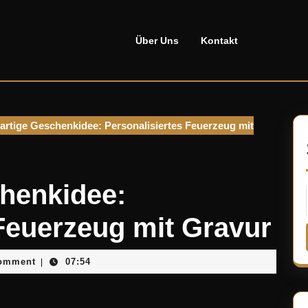
Über Uns
Kontakt
artige Geschenkidee: Personalisiertes Feuerzeug mit
chenkidee:
 Feuerzeug mit Gravur
ellado
omment
07:54
|