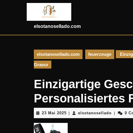
Skip
to
content
Skip
elsotanosellado.com
to
content
elsotanosellado.com
feuerzeuge
Einzig
Gravur
Einzigartige Ges
Personalisiertes
23
elsotanos
23 Mai 2025
elsotanosellado
0 C
|
|
Mai
2025