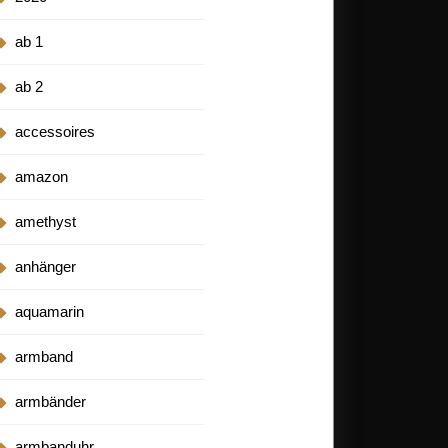
ab 1
ab 2
accessoires
amazon
amethyst
anhänger
aquamarin
armband
armbänder
armbanduhr