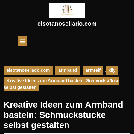
Skip
to
content
Skip
elsotanosellado.com
to
content
Open
Button
elsotanosellado.com
armband
,
armreif
,
diy
Kreative Ideen zum Armband basteln: Schmuckstücke
selbst gestalten
Kreative Ideen zum Armband
basteln: Schmuckstücke
selbst gestalten