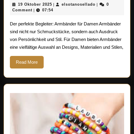
19
elsotanosellado
19 Oktober 2025
elsotanosellado
0
|
|
Armband
Oktober
Comment
07:54
|
Damen
2025
Der perfekte Begleiter: Armbänder für Damen Armbänder
–
sind nicht nur Schmuckstücke, sondern auch Ausdruck
Der
von Persönlichkeit und Stil. Für Damen bieten Armbänder
perfekte
eine vielfältige Auswahl an Designs, Materialien und Stilen,
Schmuck
für
Read
Read More
More
jede
Gelegenheit