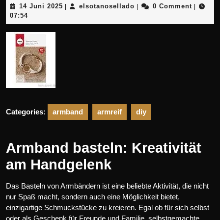
14
elsotanosellado
14 Juni 2025
elsotanosellado
0 Comment
|
|
|
Juni
07:54
2025
Categories:
armband
armreif
diy
Armband basteln: Kreativität
am Handgelenk
Das Basteln von Armbändern ist eine beliebte Aktivität, die nicht
nur Spaß macht, sondern auch eine Möglichkeit bietet,
einzigartige Schmuckstücke zu kreieren. Egal ob für sich selbst
oder als Geschenk für Freunde und Familie, selbstgemachte