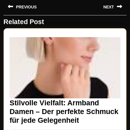
Beitragsnavigation
PREVIOUS
NEXT
Related Post
Previous
Next
post:
post:
Stilvolle Vielfalt: Armband
Damen – Der perfekte Schmuck
Stilvolle
für jede Gelegenheit
Vielfalt: