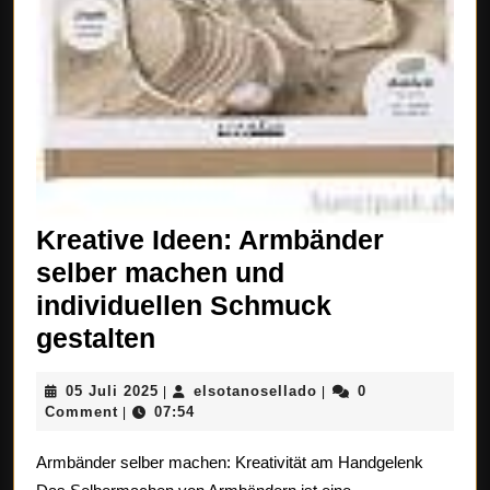
Kreative Ideen: Armbänder
selber machen und
individuellen Schmuck
Kreative
gestalten
Ideen:
05
elsotanosellado
05 Juli 2025
elsotanosellado
0
|
|
Armbänder
Juli
Comment
07:54
|
selber
2025
Armbänder selber machen: Kreativität am Handgelenk
machen