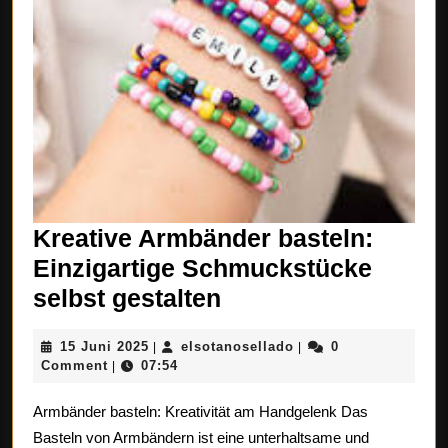
Kreative Armbänder basteln:
Einzigartige Schmuckstücke
Kreative
selbst gestalten
Armbänder
15
elsotanosellado
15 Juni 2025
elsotanosellado
0
|
|
basteln:
Juni
Comment
07:54
|
Einzigartige
2025
Armbänder basteln: Kreativität am Handgelenk Das
Schmuckstücke
Basteln von Armbändern ist eine unterhaltsame und
selbst