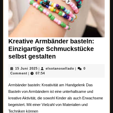
Kreative Armbänder basteln:
Einzigartige Schmuckstücke
Kreative
selbst gestalten
Armbänder
15
elsotanosellado
15 Juni 2025
elsotanosellado
0
|
|
basteln:
Juni
Comment
07:54
|
Einzigartige
2025
Armbänder basteln: Kreativität am Handgelenk Das
Schmuckstücke
Basteln von Armbändern ist eine unterhaltsame und
selbst
kreative Aktivität, die sowohl Kinder als auch Erwachsene
gestalten
begeistert. Mit einer Vielzahl von Materialien und
Techniken können