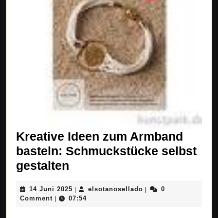
Kreative Ideen zum Armband
basteln: Schmuckstücke selbst
Kreative
gestalten
Ideen
14
elsotanosellado
14 Juni 2025
elsotanosellado
0
|
|
zum
Juni
Comment
07:54
|
Armband
2025