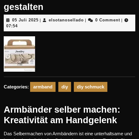
gestalten
05
elsotanosellado
05 Juli 2025
elsotanosellado
0 Comment
|
|
|
Juli
07:54
2025
Categories:
armband
diy
diy schmuck
Armbänder selber machen:
Kreativität am Handgelenk
Das Selbermachen von Armbändern ist eine unterhaltsame und