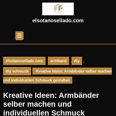
Skip
to
content
Skip
elsotanosellado.com
to
content
Open
Button
elsotanosellado.com
armband
,
diy
,
diy schmuck
Kreative Ideen: Armbänder selber machen
und individuellen Schmuck gestalten
Kreative Ideen: Armbänder
selber machen und
individuellen Schmuck