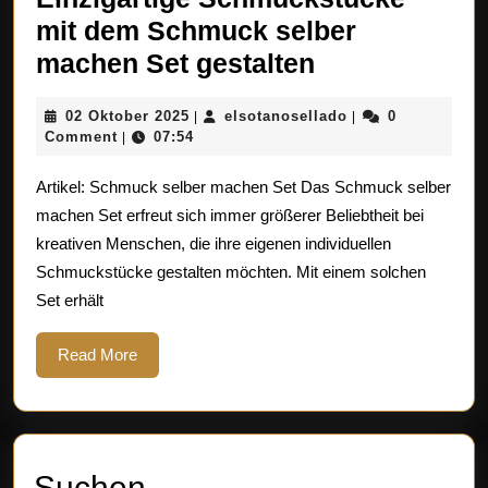
mit dem Schmuck selber
Kreativität
machen Set gestalten
entfesseln:
02
elsotanosellado
02 Oktober 2025
elsotanosellado
0
|
|
Einzigartige
Oktober
Comment
07:54
|
Schmuckstü
2025
Artikel: Schmuck selber machen Set Das Schmuck selber
mit
machen Set erfreut sich immer größerer Beliebtheit bei
dem
kreativen Menschen, die ihre eigenen individuellen
Schmuck
Schmuckstücke gestalten möchten. Mit einem solchen
selber
Set erhält
machen
Set
Read
Read More
More
gestalten
Suchen