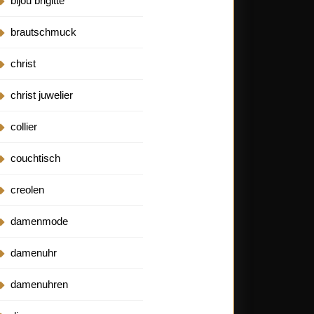
bijou brigitte
brautschmuck
christ
christ juwelier
collier
couchtisch
creolen
damenmode
damenuhr
damenuhren