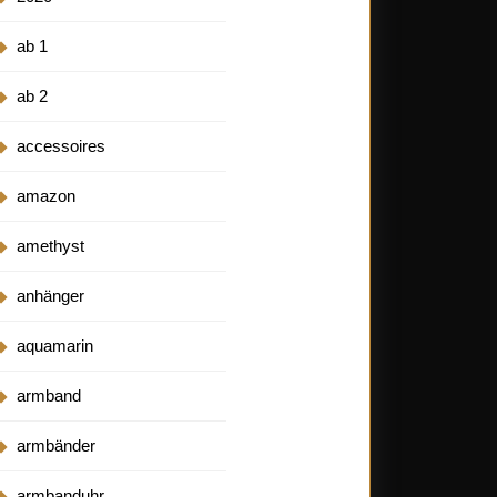
ab 1
ab 2
accessoires
amazon
amethyst
anhänger
aquamarin
armband
armbänder
armbanduhr