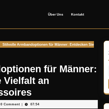
Über Uns
Kontakt
Stilvolle Armbandoptionen für Männer: Entdecken Sie
doptionen für Männer:
Vielfalt an
ssoires
anosellado
0 Comment
07:54
|