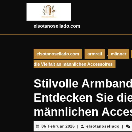
Skip
to
content
Skip
elsotanosellado.com
to
content
elsotanosellado.com
armreif
,
männer
die Vielfalt an männlichen Accessoires
Stilvolle Armban
Entdecken Sie die 
männlichen Acce
06
elsot
06 Februar 2026
elsotanosellado
|
|
Februar