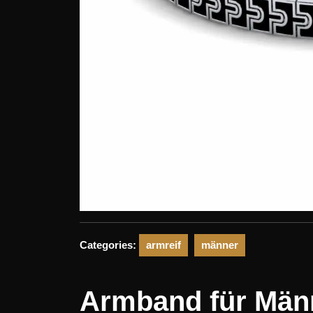
Categories:
armreif
männer
Armband für Männe