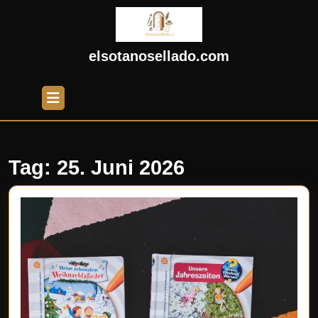
Skip
to
content
Skip
elsotanosellado.com
to
content
Open
Button
Tag:
25. Juni 2026