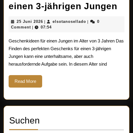
Tol
einen 3-jährigen Jungen
Ge
25
elsotanosellado
25 Juni 2026
elsotanosellado
0
|
|
für
Juni
Comment
07:54
|
2026
ein
Geschenkideen für einen Jungen im Alter von 3 Jahren Das
3-
Finden des perfekten Geschenks für einen 3-jährigen
Jungen kann eine unterhaltsame, aber auch
jäh
herausfordernde Aufgabe sein. In diesem Alter sind
Ju
Read
Read More
More
Suchen