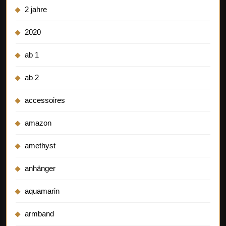
2 jahre
2020
ab 1
ab 2
accessoires
amazon
amethyst
anhänger
aquamarin
armband