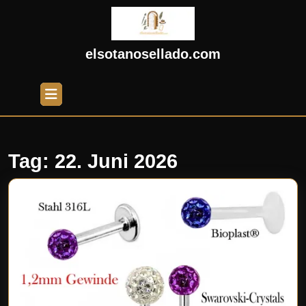
Skip
to
content
Skip
elsotanosellado.com
to
content
Open
Button
Tag:
22. Juni 2026