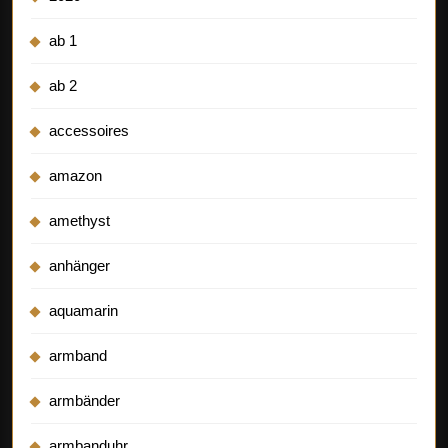
ab 1
ab 2
accessoires
amazon
amethyst
anhänger
aquamarin
armband
armbänder
armbanduhr