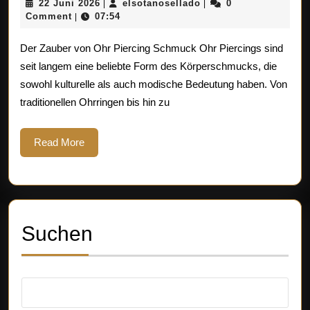
22
elsotanosellado
22 Juni 2026
elsotanosellado
0
|
|
von
Juni
Comment
07:54
|
2026
Ohr
Der Zauber von Ohr Piercing Schmuck Ohr Piercings sind
Piercing
seit langem eine beliebte Form des Körperschmucks, die
sowohl kulturelle als auch modische Bedeutung haben. Von
Schmuck:
traditionellen Ohrringen bis hin zu
Stilvolle
Akzente
Read
Read More
More
für
Ihre
Ohren
Suchen