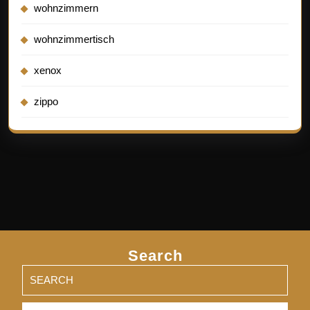
wohnzimmern
wohnzimmertisch
xenox
zippo
Search
Search
for: