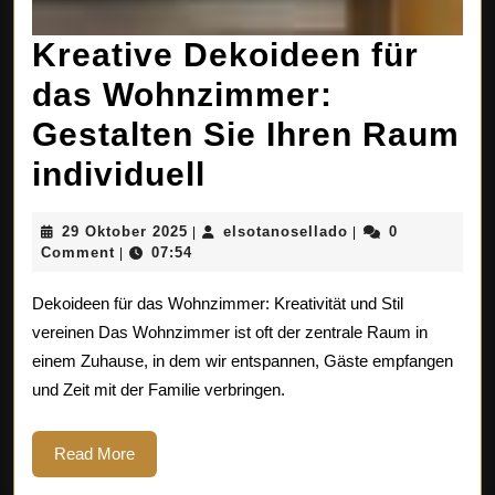
Kreative Dekoideen für
das Wohnzimmer:
Gestalten Sie Ihren Raum
Kreative
individuell
Dekoideen
29
elsotanosellado
29 Oktober 2025
elsotanosellado
0
|
|
für
Oktober
Comment
07:54
|
2025
das
Dekoideen für das Wohnzimmer: Kreativität und Stil
Wohnzimmer:
vereinen Das Wohnzimmer ist oft der zentrale Raum in
einem Zuhause, in dem wir entspannen, Gäste empfangen
Gestalten
und Zeit mit der Familie verbringen.
Sie
Ihren
Read
Read More
More
Raum