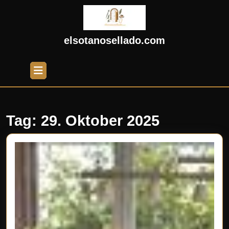
Skip
to
content
Skip
elsotanosellado.com
to
content
Open
Button
Tag:
29. Oktober 2025