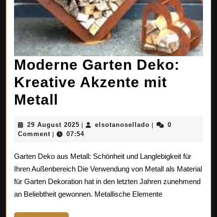
Moderne Garten Deko:
Kreative Akzente mit
Moderne
Metall
Garten
29
elsotanosellado
29 August 2025
elsotanosellado
0
|
|
Deko:
August
Comment
07:54
|
2025
Kreative
Garten Deko aus Metall: Schönheit und Langlebigkeit für
Akzente
Ihren Außenbereich Die Verwendung von Metall als Material
für Garten Dekoration hat in den letzten Jahren zunehmend
mit
an Beliebtheit gewonnen. Metallische Elemente
Metall