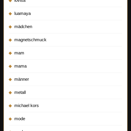
lovisa
luamaya
mädchen
magnetschmuck
mam
mama
männer
metall
michael kors
mode