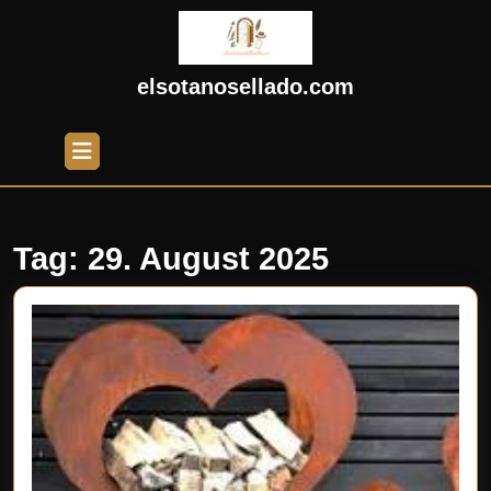
Skip
to
content
Skip
elsotanosellado.com
to
content
Open
Button
Tag:
29. August 2025