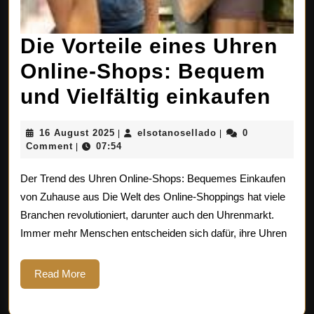
Die Vorteile eines Uhren
Online-Shops: Bequem
Die
und Vielfältig einkaufen
Vort
16
elsotanosellado
16 August 2025
elsotanosellado
0
|
|
ein
August
Comment
07:54
|
2025
Uhr
Der Trend des Uhren Online-Shops: Bequemes Einkaufen
Onli
von Zuhause aus Die Welt des Online-Shoppings hat viele
Branchen revolutioniert, darunter auch den Uhrenmarkt.
Sho
Immer mehr Menschen entscheiden sich dafür, ihre Uhren
Beq
und
Read
Read More
More
Viel