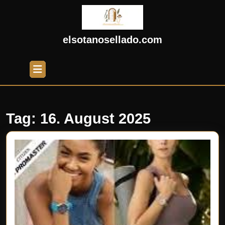
Skip
to
content
Skip
elsotanosellado.com
to
content
Open
Button
Tag:
16. August 2025