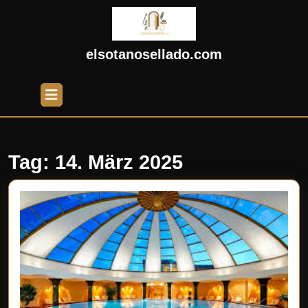
Skip
to
content
Skip
elsotanosellado.com
to
content
Open
Button
Tag:
14. März 2025