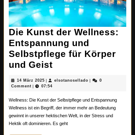
Die Kunst der Wellness:
Entspannung und
Selbstpflege für Körper
Die
und Geist
Kunst
14
elsotanosellado
14 März 2025
elsotanosellado
0
|
|
der
März
Comment
07:54
|
2025
Wellness:
Wellness: Die Kunst der Selbstpflege und Entspannung
Entspannung
Wellness ist ein Begriff, der immer mehr an Bedeutung
gewinnt in unserer hektischen Welt, in der Stress und
und
Hektik oft dominieren. Es geht
Selbstpflege