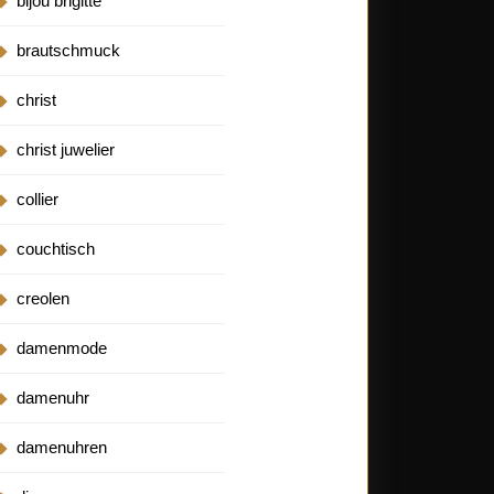
bijou brigitte
brautschmuck
christ
christ juwelier
collier
couchtisch
creolen
damenmode
damenuhr
damenuhren