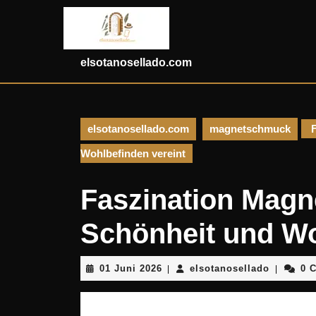
Skip
to
content
Skip
elsotanosellado.com
to
content
elsotanosellado.com
magnetschmuck
F
Wohlbefinden vereint
Faszination Mag
Schönheit und Wo
01
elsotano
01 Juni 2026
elsotanosellado
0 
|
|
Juni
2026