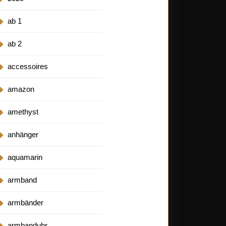
ab 1
ab 2
accessoires
amazon
amethyst
anhänger
aquamarin
armband
armbänder
armbanduhr